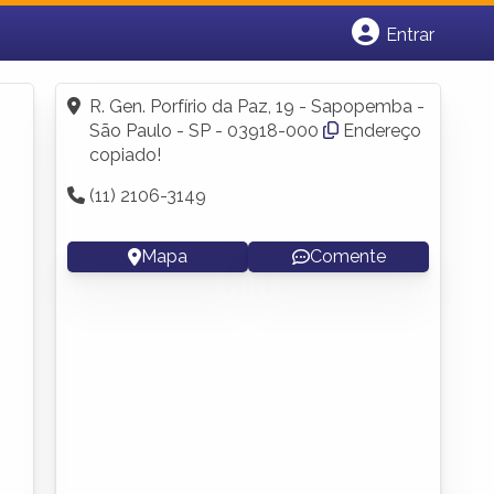
Entrar
Cadastrar empresa
Fazer login
R. Gen. Porfírio da Paz, 19 - Sapopemba -
Criar conta
São Paulo - SP - 03918-000
Endereço
copiado!
(11) 2106-3149
Mapa
Comente