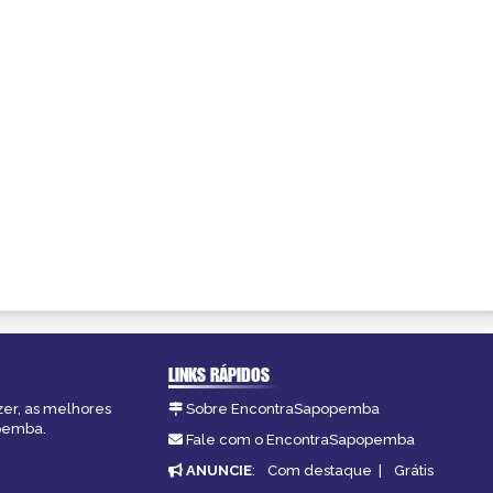
LINKS RÁPIDOS
zer, as melhores
Sobre EncontraSapopemba
opemba.
Fale com o EncontraSapopemba
ANUNCIE
:
Com destaque
|
Grátis