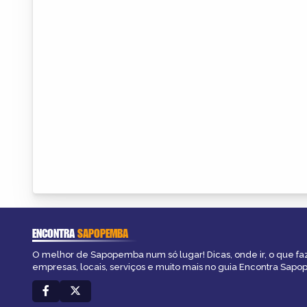
ENCONTRA
SAPOPEMBA
O melhor de Sapopemba num só lugar! Dicas, onde ir, o que fa
empresas, locais, serviços e muito mais no guia Encontra Sap