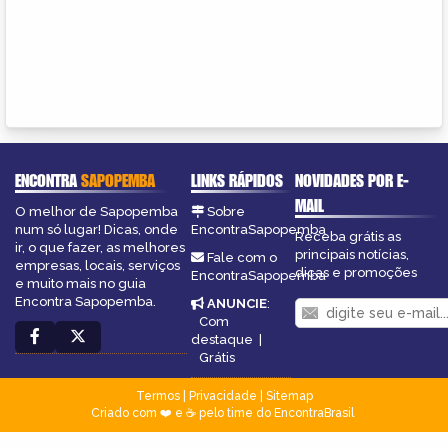
ENCONTRA
SAPOPEMBA
LINKS RÁPIDOS
NOVIDADES POR E-
MAIL
O melhor de Sapopemba
Sobre
num só lugar! Dicas, onde
EncontraSapopemba
Receba grátis as
ir, o que fazer, as melhores
principais notícias,
Fale com o
empresas, locais, serviços
dicas e promoções
EncontraSapopemba
e muito mais no guia
Encontra Sapopemba.
ANUNCIE
:
Com
destaque
|
Grátis
Termos
|
Privacidade
|
Sitemap
Criado com ❤️ e ☕ pelo time do EncontraBrasil