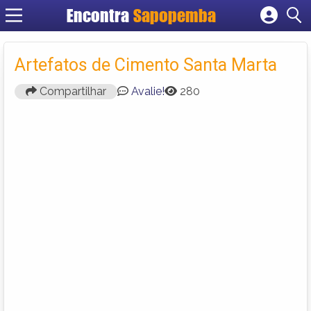
Encontra
Sapopemba
Cadastrar empresa
Fazer login
Artefatos de Cimento Santa Marta
Criar conta
Compartilhar
Avalie!
280