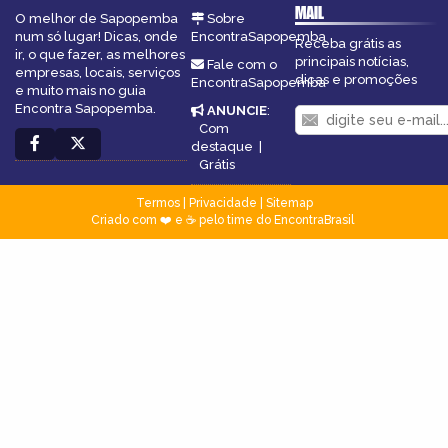
MAIL
O melhor de Sapopemba
Sobre
num só lugar! Dicas, onde
EncontraSapopemba
Receba grátis as
ir, o que fazer, as melhores
principais notícias,
Fale com o
empresas, locais, serviços
dicas e promoções
EncontraSapopemba
e muito mais no guia
Encontra Sapopemba.
ANUNCIE
:
Com
destaque
|
Grátis
Termos
|
Privacidade
|
Sitemap
Criado com ❤️ e ☕ pelo time do EncontraBrasil