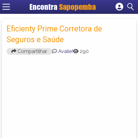
Encontra
Sapopemba
Cadastrar empresa
Fazer login
Eficienty Prime Corretora de
Criar conta
Seguros e Saúde
Compartilhar
Avalie!
290