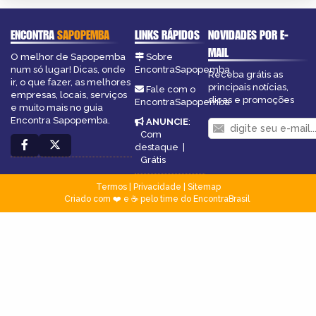
ENCONTRA
SAPOPEMBA
LINKS RÁPIDOS
NOVIDADES POR E-
MAIL
O melhor de Sapopemba
Sobre
num só lugar! Dicas, onde
EncontraSapopemba
Receba grátis as
ir, o que fazer, as melhores
principais notícias,
Fale com o
empresas, locais, serviços
dicas e promoções
EncontraSapopemba
e muito mais no guia
Encontra Sapopemba.
ANUNCIE
:
Com
destaque
|
Grátis
Termos
|
Privacidade
|
Sitemap
Criado com ❤️ e ☕ pelo time do EncontraBrasil