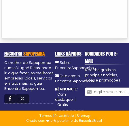
ENCONTRA
SAPOPEMBA
LINKS RÁPIDOS
NOVIDADES POR E-
MAIL
O melhor de Sapopemba
Sobre
num só lugar! Dicas, onde
EncontraSapopemba
Receba grátis as
ir, o que fazer, as melhores
principais notícias,
Fale com o
empresas, locais, serviços
dicas e promoções
EncontraSapopemba
e muito mais no guia
Encontra Sapopemba.
ANUNCIE
:
Com
destaque
|
Grátis
Termos
|
Privacidade
|
Sitemap
Criado com ❤️ e ☕ pelo time do EncontraBrasil