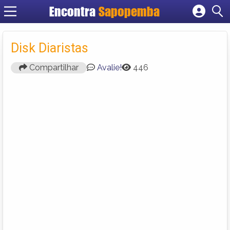
Encontra
Sapopemba
Cadastrar empresa
Fazer login
Disk Diaristas
Criar conta
Compartilhar
Avalie!
446