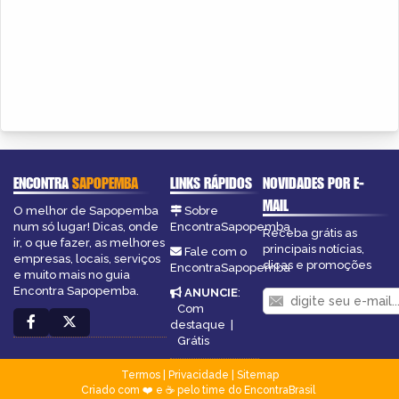
ENCONTRA
SAPOPEMBA
LINKS RÁPIDOS
NOVIDADES POR E-
MAIL
O melhor de Sapopemba
Sobre
num só lugar! Dicas, onde
EncontraSapopemba
Receba grátis as
ir, o que fazer, as melhores
principais notícias,
Fale com o
empresas, locais, serviços
dicas e promoções
EncontraSapopemba
e muito mais no guia
Encontra Sapopemba.
ANUNCIE
:
Com
destaque
|
Grátis
Termos
|
Privacidade
|
Sitemap
Criado com ❤️ e ☕ pelo time do EncontraBrasil