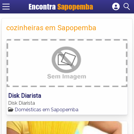
Encontra
Sapopemba
Cadastrar empresa
Fazer login
cozinheiras em Sapopemba
Criar conta
Disk Diarista
Disk Diarista
Domésticas em Sapopemba