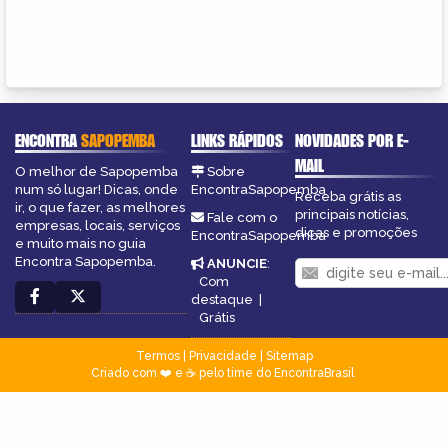
ENCONTRA
SAPOPEMBA
LINKS RÁPIDOS
NOVIDADES POR E-
MAIL
O melhor de Sapopemba
Sobre
num só lugar! Dicas, onde
EncontraSapopemba
Receba grátis as
ir, o que fazer, as melhores
principais notícias,
Fale com o
empresas, locais, serviços
dicas e promoções
EncontraSapopemba
e muito mais no guia
Encontra Sapopemba.
ANUNCIE
:
Com
destaque
|
Grátis
Termos
|
Privacidade
|
Sitemap
Criado com ❤️ e ☕ pelo time do EncontraBrasil