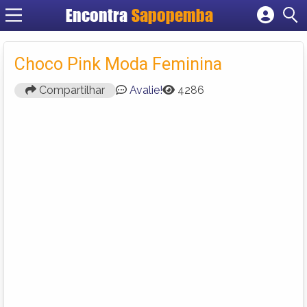
Encontra
Sapopemba
Cadastrar empresa
Fazer login
Choco Pink Moda Feminina
Criar conta
Compartilhar
Avalie!
4286