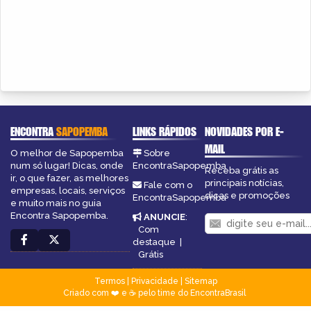
ENCONTRA
SAPOPEMBA
LINKS RÁPIDOS
NOVIDADES POR E-
MAIL
O melhor de Sapopemba
Sobre
num só lugar! Dicas, onde
EncontraSapopemba
Receba grátis as
ir, o que fazer, as melhores
principais notícias,
Fale com o
empresas, locais, serviços
dicas e promoções
EncontraSapopemba
e muito mais no guia
Encontra Sapopemba.
ANUNCIE
:
Com
destaque
|
Grátis
Termos
|
Privacidade
|
Sitemap
Criado com ❤️ e ☕ pelo time do EncontraBrasil