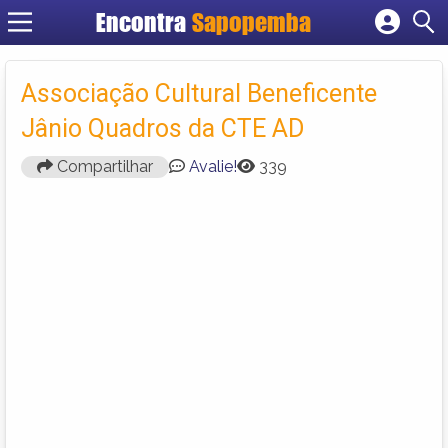
Encontra
Sapopemba
Cadastrar empresa
Fazer login
Associação Cultural Beneficente
Criar conta
Jânio Quadros da CTE AD
Compartilhar
Avalie!
339