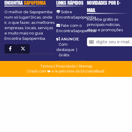
ENCONTRA
SAPOPEMBA
LINKS RÁPIDOS
NOVIDADES POR E-
MAIL
O melhor de Sapopemba
Sobre
num só lugar! Dicas, onde
EncontraSapopemba
Receba grátis as
ir, o que fazer, as melhores
principais notícias,
Fale com o
empresas, locais, serviços
dicas e promoções
EncontraSapopemba
e muito mais no guia
Encontra Sapopemba.
ANUNCIE
:
Com
destaque
|
Grátis
Termos
|
Privacidade
|
Sitemap
Criado com ❤️ e ☕ pelo time do EncontraBrasil