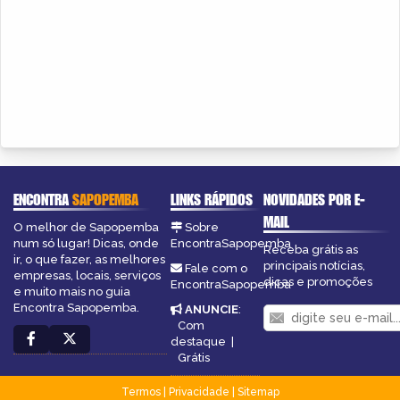
ENCONTRA
SAPOPEMBA
LINKS RÁPIDOS
NOVIDADES POR E-
MAIL
O melhor de Sapopemba
Sobre
num só lugar! Dicas, onde
EncontraSapopemba
Receba grátis as
ir, o que fazer, as melhores
principais notícias,
Fale com o
empresas, locais, serviços
dicas e promoções
EncontraSapopemba
e muito mais no guia
Encontra Sapopemba.
ANUNCIE
:
Com
destaque
|
Grátis
Termos
|
Privacidade
|
Sitemap