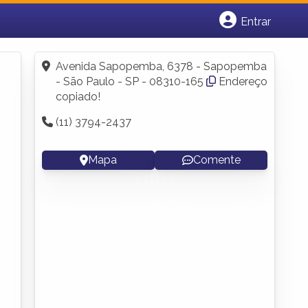
Entrar
Cadastrar empresa
Fazer login
Avenida Sapopemba, 6378 - Sapopemba
Criar conta
- São Paulo - SP - 08310-165
Endereço
copiado!
(11) 3794-2437
Mapa
Comente