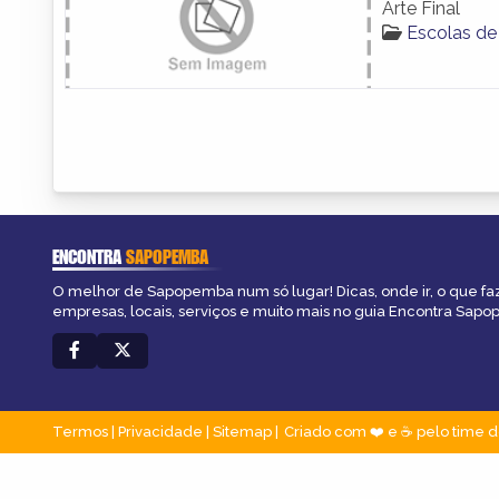
Arte Final
Escolas d
ENCONTRA
SAPOPEMBA
O melhor de Sapopemba num só lugar! Dicas, onde ir, o que fa
empresas, locais, serviços e muito mais no guia Encontra Sap
Termos
|
Privacidade
|
Sitemap
Criado com ❤️ e ☕ pelo time d