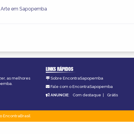
e Arte em Sapopemba
LINKS RÁPIDOS
zer, as melhores
Sobre EncontraSapopemba
opemba.
Fale com o EncontraSapopemba
ANUNCIE
:
Com destaque
|
Grátis
o EncontraBrasil