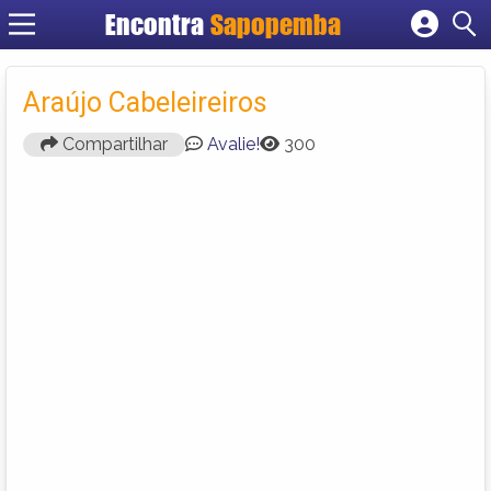
Encontra
Sapopemba
Cadastrar empresa
Fazer login
Araújo Cabeleireiros
Criar conta
Compartilhar
Avalie!
300