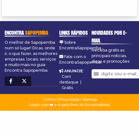
ENCONTRA
SAPOPEMBA
LINKS RÁPIDOS
NOVIDADES POR E-
MAIL
O melhor de Sapopemba
Sobre
num só lugar! Dicas, onde
EncontraSapopemba
Receba grátis as
ir, o que fazer, as melhores
principais notícias,
Fale com o
empresas, locais, serviços
dicas e promoções
EncontraSapopemba
e muito mais no guia
Encontra Sapopemba.
ANUNCIE
:
Com
destaque
|
Grátis
Termos
|
Privacidade
|
Sitemap
Criado com ❤️ e ☕ pelo time do EncontraBrasil