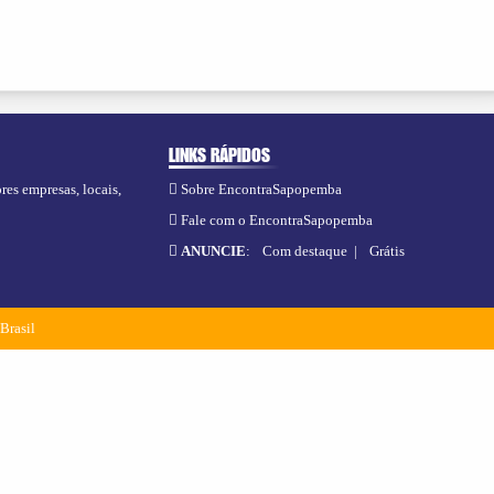
LINKS RÁPIDOS
res empresas, locais,
Sobre EncontraSapopemba
Fale com o EncontraSapopemba
ANUNCIE
:
Com destaque
|
Grátis
aBrasil