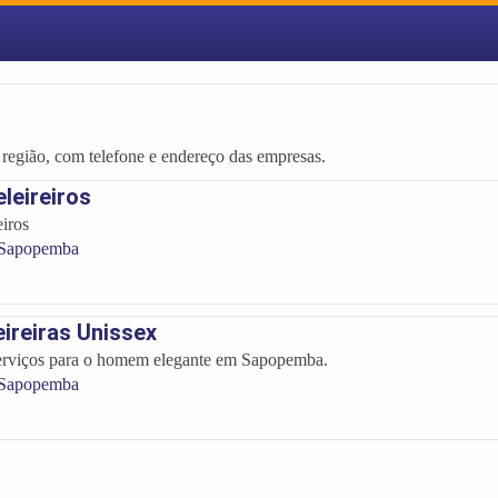
 região, com telefone e endereço das empresas.
leireiros
iros
 Sapopemba
eireiras Unissex
erviços para o homem elegante em Sapopemba.
 Sapopemba