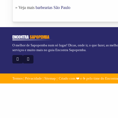
» Veja mais
barbearias São Paulo
ENCONTRA
SAPOPEMBA
O melhor de Sapopemba num só lugar! Dicas, onde ir, o que fazer, as melho
serviços e muito mais no guia Encontra Sapopemba.
Termos
|
Privacidade
|
Sitemap
Criado com ❤️ e ☕ pelo time do Encontr