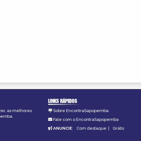
LINKS RÁPIDOS
zer, as melhores
Sobre EncontraSapopemba
opemba.
Fale com o EncontraSapopemba
ANUNCIE
:
Com destaque
|
Grátis