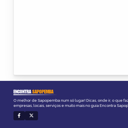
ENCONTRA
SAPOPEMBA
O melhor de Sapopemba num só lugar! Dicas, onde ir, o que fa
empresas, locais, serviços e muito mais no guia Encontra Sap