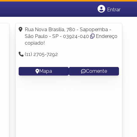
Entrar
Cadastrar empresa
Fazer login
Rua Nova Brasília, 780 - Sapopemba -
Criar conta
São Paulo - SP - 03924-040
Endereço
copiado!
(11) 2705-7292
Mapa
Comente