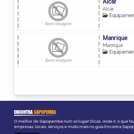
Alcar
Alcar
Equipamen
Manrique
Manrique
Equipamen
ENCONTRA
SAPOPEMBA
O melhor de Sapopemba num só lugar! Dicas, onde ir, o que fa
empresas, locais, serviços e muito mais no guia Encontra Sap