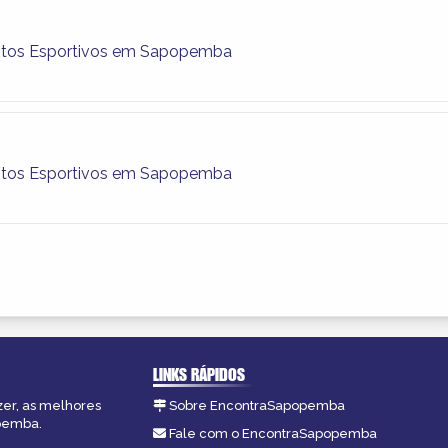
tos Esportivos em Sapopemba
tos Esportivos em Sapopemba
LINKS RÁPIDOS
zer, as melhores
Sobre EncontraSapopemba
opemba.
Fale com o EncontraSapopemba