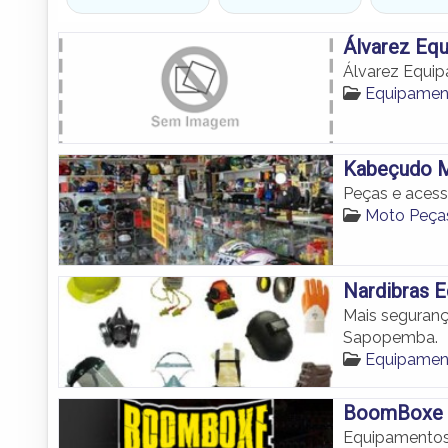
Álvarez Eq
Álvarez Equi
Equipamen
Kabeçudo 
Peças e aces
Moto Peç
Nardibras 
Mais seguran
Sapopemba.
Equipamen
BoomBoxe S
Equipamentos