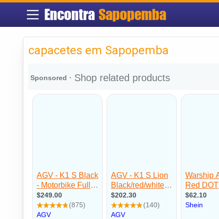
Encontra
Sapopemba
capacetes em Sapopemba