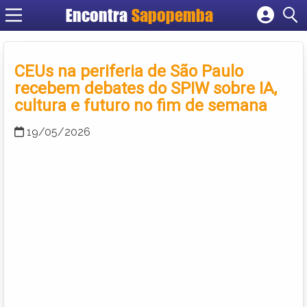
Encontra
Sapopemba
Cadastrar empresa
Fazer login
CEUs na periferia de São Paulo
Criar conta
recebem debates do SPIW sobre IA,
cultura e futuro no fim de semana
19/05/2026