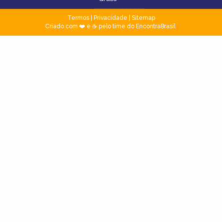
Termos
|
Privacidade
|
Sitemap
Criado com ❤️ e ☕ pelo time do EncontraBrasil