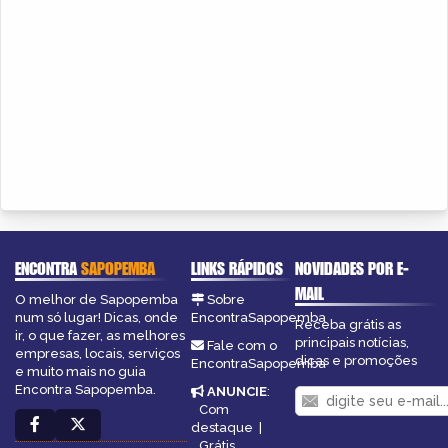
ENCONTRA
SAPOPEMBA
LINKS RÁPIDOS
NOVIDADES POR E-
MAIL
O melhor de Sapopemba
Sobre
num só lugar! Dicas, onde
EncontraSapopemba
Receba grátis as
ir, o que fazer, as melhores
principais notícias,
Fale com o
empresas, locais, serviços
dicas e promoções
EncontraSapopemba
e muito mais no guia
Encontra Sapopemba.
ANUNCIE
:
Com
destaque
|
Grátis