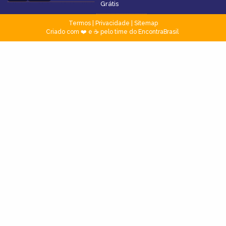
Grátis
Termos
|
Privacidade
|
Sitemap
Criado com ❤️ e ☕ pelo time do EncontraBrasil