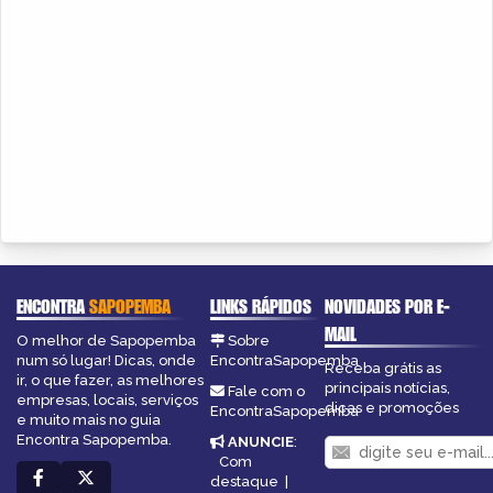
ENCONTRA
SAPOPEMBA
LINKS RÁPIDOS
NOVIDADES POR E-
MAIL
O melhor de Sapopemba
Sobre
num só lugar! Dicas, onde
EncontraSapopemba
Receba grátis as
ir, o que fazer, as melhores
principais notícias,
Fale com o
empresas, locais, serviços
dicas e promoções
EncontraSapopemba
e muito mais no guia
Encontra Sapopemba.
ANUNCIE
:
Com
destaque
|