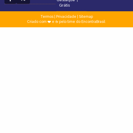
Grátis
Termos
|
Privacidade
|
Sitemap
Criado com ❤️ e ☕ pelo time do EncontraBrasil