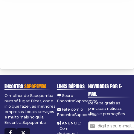
ENCONTRA
SAPOPEMBA
LINKS RÁPIDOS
NOVIDADES POR E-
MAIL
O melhor de Sapopemba
Sobre
num só lugar! Dicas, onde
EncontraSapopemba
Receba grátis as
ir, o que fazer, as melhores
principais notícias,
Fale com o
empresas, locais, serviços
dicas e promoções
EncontraSapopemba
e muito mais no guia
Encontra Sapopemba.
ANUNCIE
:
Com
destaque
|