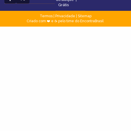
Grátis
Termos
|
Privacidade
|
Sitemap
Criado com ❤️ e ☕ pelo time do EncontraBrasil