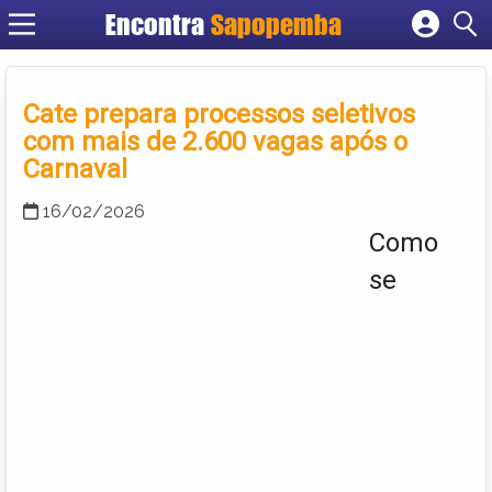
Encontra
Sapopemba
Cadastrar empresa
Fazer login
Cate prepara processos seletivos
Criar conta
com mais de 2.600 vagas após o
Carnaval
16/02/2026
Como
se