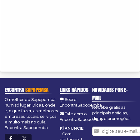
ENCONTRA
SAPOPEMBA
LINKS RÁPIDOS
NOVIDADES POR E-
MAIL
O melhor de Sapopemba
Sobre
num só lugar! Dicas, onde
EncontraSapopemba
Receba grátis as
ir, o que fazer, as melhores
principais notícias,
Fale com o
empresas, locais, serviços
dicas e promoções
EncontraSapopemba
e muito mais no guia
Encontra Sapopemba.
ANUNCIE
:
Com
destaque
|