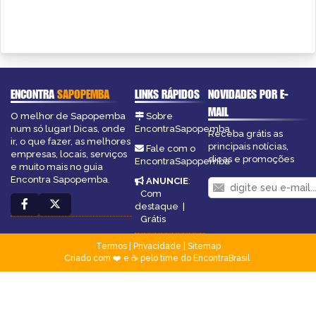
ENCONTRA
SAPOPEMBA
LINKS RÁPIDOS
NOVIDADES POR E-
MAIL
O melhor de Sapopemba
Sobre
num só lugar! Dicas, onde
EncontraSapopemba
Receba grátis as
ir, o que fazer, as melhores
principais notícias,
Fale com o
empresas, locais, serviços
dicas e promoções
EncontraSapopemba
e muito mais no guia
Encontra Sapopemba.
ANUNCIE
:
Com
destaque
|
Grátis
Termos
|
Privacidade
|
Sitemap
Criado com ❤️ e ☕ pelo time do EncontraBrasil