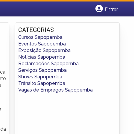
Entrar
Cadastrar empresa
Fazer login
CATEGORIAS
Criar conta
Cursos Sapopemba
Eventos Sapopemba
Exposição Sapopemba
Notícias Sapopemba
Reclamações Sapopemba
Serviços Sapopemba
ica
Shows Sapopemba
nto
Trânsito Sapopemba
s
Vagas de Empregos Sapopemba
s
nda