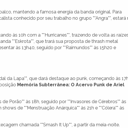
 palco, mantendo a famosa energia da banda original. Para
calista conhecido por seu trabalho no grupo **Angra**, estará
 às 10h com a **Hurricanes**, trazendo de volta as raíze
banda **Eskrota**, que trará sua proposta de thrash metal
presentar às 13h40, seguido por **Raimundos** às 15h20 e
ndal da Lapa**, que dará destaque ao punk, começando às 17
xposição
Memória Subterrânea: O Acervo Punk de Ariel
e Porão** às 18h, seguido por **Invasores de Cérebros** às
om shows de **Menstruação Anárquica** às 21h e **Cólera** às
tecagem chamada **Smash It Up**, a partir da meia-noite.