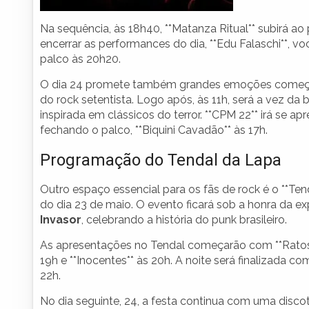
Na sequência, às 18h40, **Matanza Ritual** subirá ao
encerrar as performances do dia, **Edu Falaschi**, vo
palco às 20h20.
O dia 24 promete também grandes emoções começando
do rock setentista. Logo após, às 11h, será a vez da 
inspirada em clássicos do terror. **CPM 22** irá se a
fechando o palco, **Biquini Cavadão** às 17h.
Programação do Tendal da Lapa
Outro espaço essencial para os fãs de rock é o **Te
do dia 23 de maio. O evento ficará sob a honra da e
Invasor
, celebrando a história do punk brasileiro.
As apresentações no Tendal começarão com **Ratos d
19h e **Inocentes** às 20h. A noite será finalizada c
22h.
No dia seguinte, 24, a festa continua com uma disco