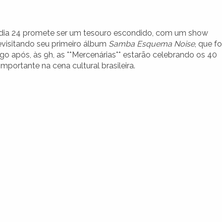
l
o dia 24 promete ser um tesouro escondido, com um show
evisitando seu primeiro álbum
Samba Esquema Noise
, que fo
o após, às 9h, as **Mercenárias** estarão celebrando os 40
mportante na cena cultural brasileira.