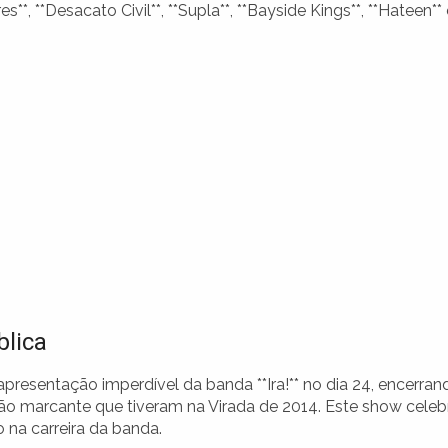
 **Desacato Civil**, **Supla**, **Bayside Kings**, **Hateen** 
lica
apresentação imperdível da banda **Ira!** no dia 24, encerran
ão marcante que tiveram na Virada de 2014. Este show celeb
 na carreira da banda.