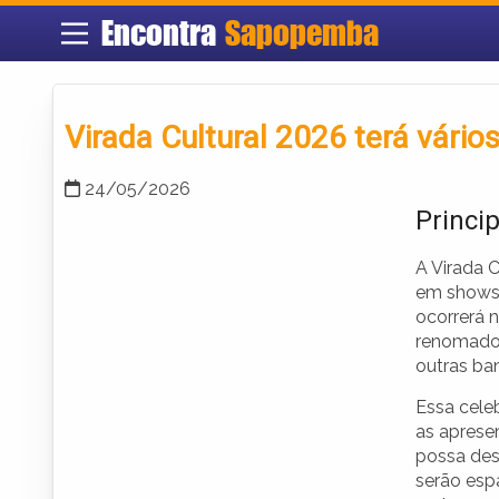
Encontra
Sapopemba
Virada Cultural 2026 terá vári
24/05/2026
Princi
A Virada 
em shows 
ocorrerá 
renomados
outras ban
Essa cele
as aprese
possa des
serão esp