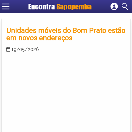
Encontra
Sapopemba
Cadastrar empresa
Fazer login
Unidades móveis do Bom Prato estão
Criar conta
em novos endereços
19/05/2026