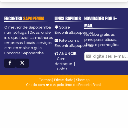
ENCONTRA
SAPOPEMBA
LINKS RÁPIDOS
NOVIDADES POR E-
MAIL
O melhor de Sapopemba
Sobre
num só lugar! Dicas, onde
EncontraSapopemba
Receba grátis as
ir, o que fazer, as melhores
principais notícias,
Fale com o
empresas, locais, serviços
dicas e promoções
EncontraSapopemba
e muito mais no guia
Encontra Sapopemba.
ANUNCIE
:
Com
destaque
|
Grátis
Termos
|
Privacidade
|
Sitemap
Criado com ❤️ e ☕ pelo time do EncontraBrasil