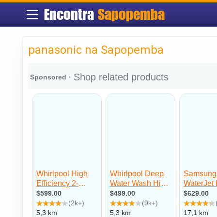
Encontra
Sapopemba
panasonic na Sapopemba