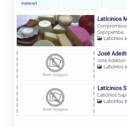
Latícinios 
Compromisso 
Sapopemba.
Laticínio
José Adeilt
José Adeilton
Laticínio
Latícinios
Latícinios S
Laticínio