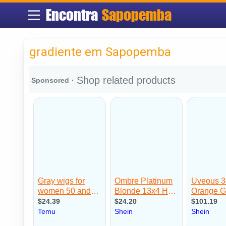
Encontra
Sapopemba
gradiente em Sapopemba