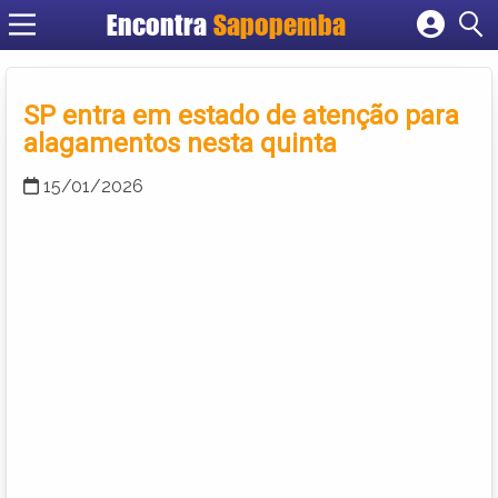
Encontra
Sapopemba
Cadastrar empresa
Fazer login
SP entra em estado de atenção para
Criar conta
alagamentos nesta quinta
15/01/2026