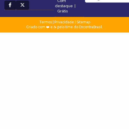
Com
destaque
|
Grátis
Termos
|
Privacidade
|
Sitemap
Criado com ❤️ e ☕ pelo time do EncontraBrasil