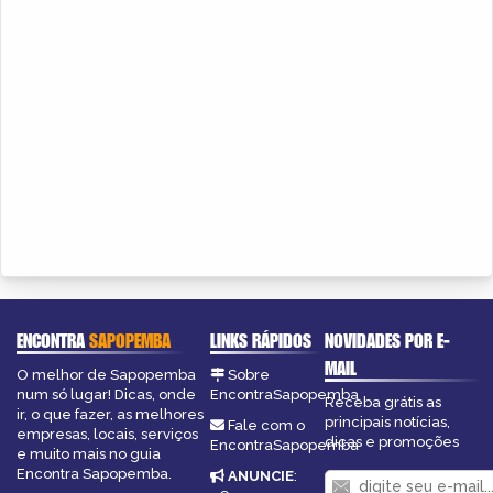
ENCONTRA
SAPOPEMBA
LINKS RÁPIDOS
NOVIDADES POR E-
MAIL
O melhor de Sapopemba
Sobre
num só lugar! Dicas, onde
EncontraSapopemba
Receba grátis as
ir, o que fazer, as melhores
principais notícias,
Fale com o
empresas, locais, serviços
dicas e promoções
EncontraSapopemba
e muito mais no guia
Encontra Sapopemba.
ANUNCIE
: