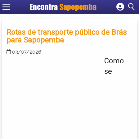
Encontra
Sapopemba
Cadastrar empresa
Fazer login
Rotas de transporte público de Brás
Criar conta
para Sapopemba
03/07/2026
Como
se