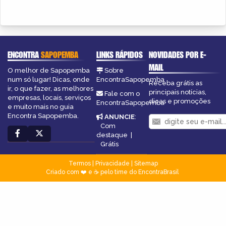
ENCONTRA
SAPOPEMBA
LINKS RÁPIDOS
NOVIDADES POR E-
MAIL
O melhor de Sapopemba
Sobre
num só lugar! Dicas, onde
EncontraSapopemba
Receba grátis as
ir, o que fazer, as melhores
principais notícias,
Fale com o
empresas, locais, serviços
dicas e promoções
EncontraSapopemba
e muito mais no guia
Encontra Sapopemba.
ANUNCIE
:
Com
destaque
|
Grátis
Termos
|
Privacidade
|
Sitemap
Criado com ❤️ e ☕ pelo time do EncontraBrasil