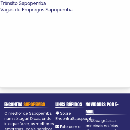
Trânsito Sapopemba
Vagas de Empregos Sapopemba
ENCONTRA
SAPOPEMBA
LINKS RÁPIDOS
NOVIDADES POR E-
MAIL
O melhor de Sapopemba
Sobre
num só lugar! Dicas, onde
EncontraSapopemba
Receba grátis as
ir, o que fazer, as melhores
principais notícias,
Fale com o
empresas, locais, serviços