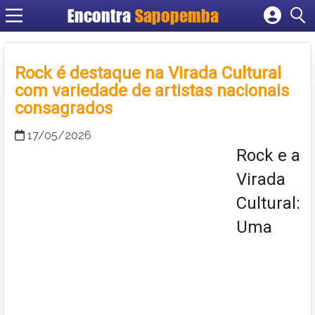
Encontra
Sapopemba
Cadastrar empresa
Fazer login
Rock é destaque na Virada Cultural
Criar conta
com variedade de artistas nacionais
consagrados
17/05/2026
Rock e a
Virada
Cultural:
Uma