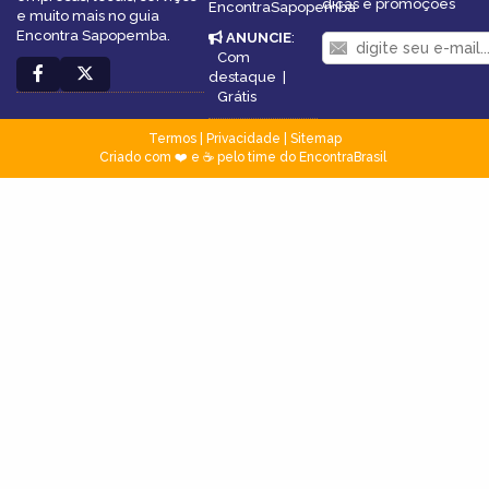
dicas e promoções
EncontraSapopemba
e muito mais no guia
Encontra Sapopemba.
ANUNCIE
:
Com
destaque
|
Grátis
Termos
|
Privacidade
|
Sitemap
Criado com ❤️ e ☕ pelo time do EncontraBrasil