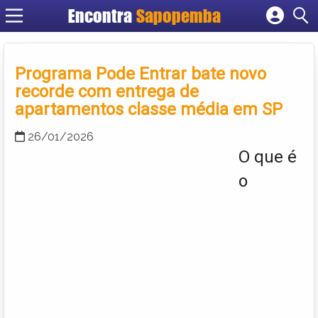
Encontra
Sapopemba
Cadastrar empresa
Fazer login
Programa Pode Entrar bate novo
Criar conta
recorde com entrega de
apartamentos classe média em SP
26/01/2026
O que é
o