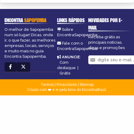
ENCONTRA
SAPOPEMBA
LINKS RÁPIDOS
NOVIDADES POR E-
MAIL
O melhor de Sapopemba
Sobre
num só lugar! Dicas, onde
EncontraSapopemba
Receba grátis as
ir, o que fazer, as melhores
principais notícias,
Fale com o
empresas, locais, serviços
dicas e promoções
EncontraSapopemba
e muito mais no guia
Encontra Sapopemba.
ANUNCIE
:
Com
destaque
|
Grátis
Termos
|
Privacidade
|
Sitemap
Criado com ❤️ e ☕ pelo time do EncontraBrasil