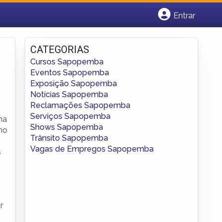
Entrar
Cadastrar empresa
Fazer login
CATEGORIAS
Criar conta
Cursos Sapopemba
Eventos Sapopemba
Exposição Sapopemba
Notícias Sapopemba
Reclamações Sapopemba
Serviços Sapopemba
ma
Shows Sapopemba
ho
Trânsito Sapopemba
Vagas de Empregos Sapopemba
s
r