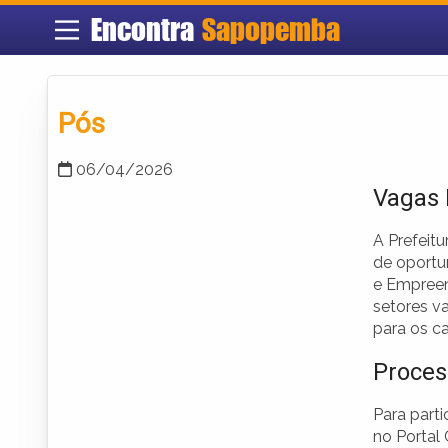
Encontra
Sapopemba
Pós
06/04/2026
Vagas 
A Prefeit
de oportu
e Empreen
setores va
para os ca
Proces
Para parti
no Portal 