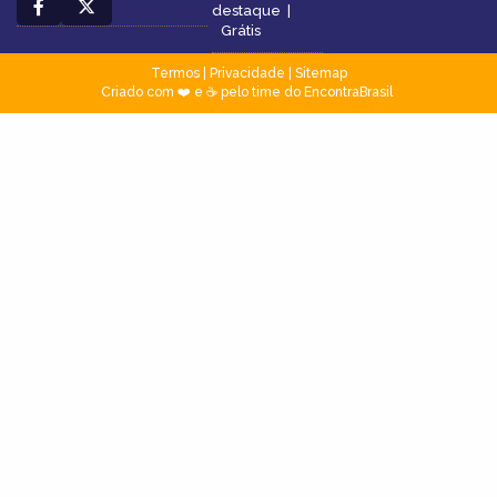
destaque
|
Grátis
Termos
|
Privacidade
|
Sitemap
Criado com ❤️ e ☕ pelo time do EncontraBrasil