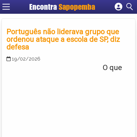
Encontra
Sapopemba
Cadastrar empresa
Fazer login
Português não liderava grupo que
Criar conta
ordenou ataque a escola de SP, diz
defesa
19/02/2026
O que