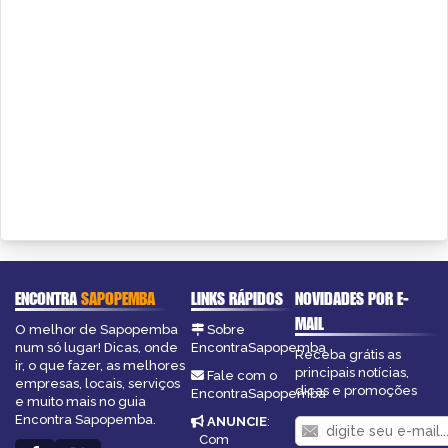
ENCONTRA
SAPOPEMBA
LINKS RÁPIDOS
NOVIDADES POR E-
MAIL
O melhor de Sapopemba
Sobre
num só lugar! Dicas, onde
EncontraSapopemba
Receba grátis as
ir, o que fazer, as melhores
principais notícias,
Fale com o
empresas, locais, serviços
dicas e promoções
EncontraSapopemba
e muito mais no guia
Encontra Sapopemba.
ANUNCIE
:
Com