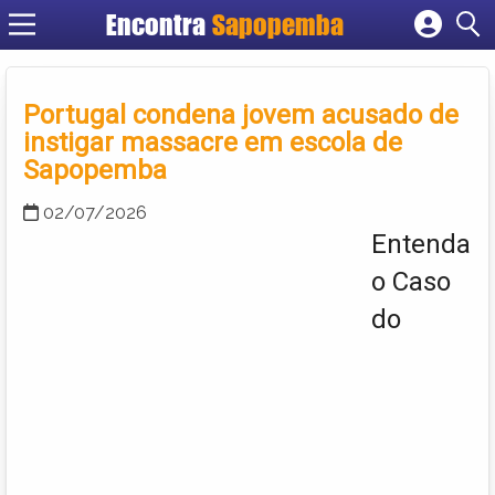
Encontra
Sapopemba
Cadastrar empresa
Fazer login
Portugal condena jovem acusado de
Criar conta
instigar massacre em escola de
Sapopemba
02/07/2026
Entenda
o Caso
do