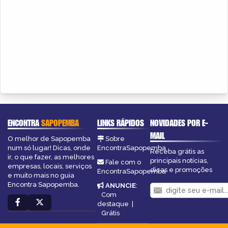
ENCONTRA
SAPOPEMBA
LINKS RÁPIDOS
NOVIDADES POR E-
MAIL
O melhor de Sapopemba
Sobre
num só lugar! Dicas, onde
EncontraSapopemba
Receba grátis as
ir, o que fazer, as melhores
principais notícias,
Fale com o
empresas, locais, serviços
dicas e promoções
EncontraSapopemba
e muito mais no guia
Encontra Sapopemba.
ANUNCIE
:
Com
destaque
|
Grátis