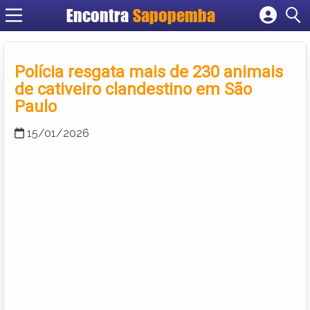
Encontra
Sapopemba
Cadastrar empresa
Fazer login
Polícia resgata mais de 230 animais
Criar conta
de cativeiro clandestino em São
Paulo
15/01/2026