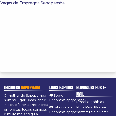
Vagas de Empregos Sapopemba
ENCONTRA
SAPOPEMBA
LINKS RÁPIDOS
NOVIDADES POR E-
MAIL
O melhor de Sapopemba
Sobre
num só lugar! Dicas, onde
EncontraSapopemba
Receba grátis as
ir, o que fazer, as melhores
principais notícias,
Fale com o
empresas, locais, serviços
dicas e promoções
EncontraSapopemba
e muito mais no guia