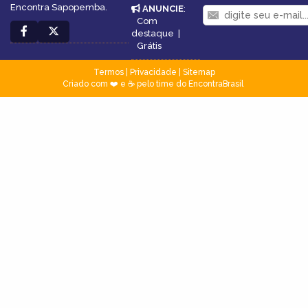
Encontra Sapopemba.
ANUNCIE
:
Com
destaque
|
Grátis
Termos
|
Privacidade
|
Sitemap
Criado com ❤️ e ☕ pelo time do EncontraBrasil