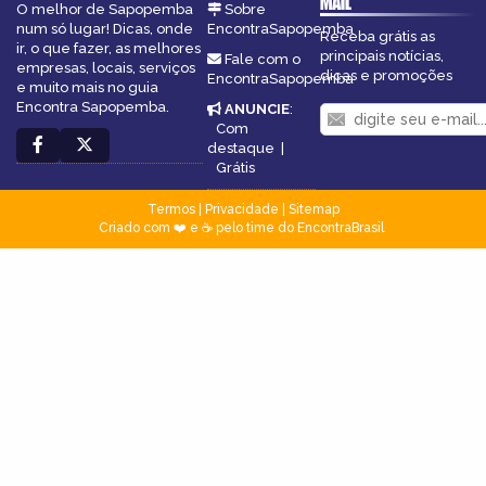
MAIL
O melhor de Sapopemba
Sobre
num só lugar! Dicas, onde
EncontraSapopemba
Receba grátis as
ir, o que fazer, as melhores
principais notícias,
Fale com o
empresas, locais, serviços
dicas e promoções
EncontraSapopemba
e muito mais no guia
Encontra Sapopemba.
ANUNCIE
:
Com
destaque
|
Grátis
Termos
|
Privacidade
|
Sitemap
Criado com ❤️ e ☕ pelo time do EncontraBrasil