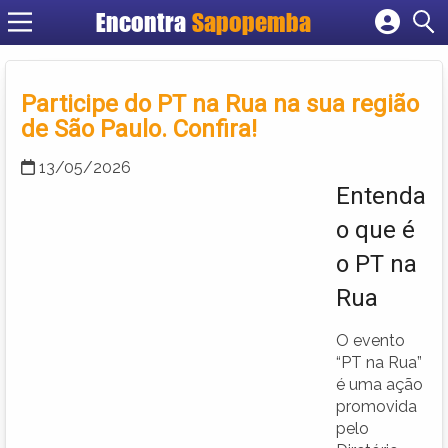
Encontra
Sapopemba
Cadastrar empresa
Fazer login
Participe do PT na Rua na sua região
Criar conta
de São Paulo. Confira!
13/05/2026
Entenda
o que é
o PT na
Rua
O evento
“PT na Rua”
é uma ação
promovida
pelo