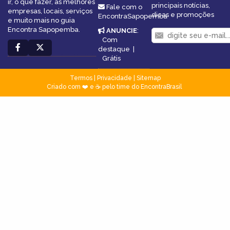
ir, o que fazer, as melhores
principais notícias,
Fale com o
empresas, locais, serviços
dicas e promoções
EncontraSapopemba
e muito mais no guia
Encontra Sapopemba.
ANUNCIE
:
Com
destaque
|
Grátis
Termos
|
Privacidade
|
Sitemap
Criado com ❤️ e ☕ pelo time do EncontraBrasil