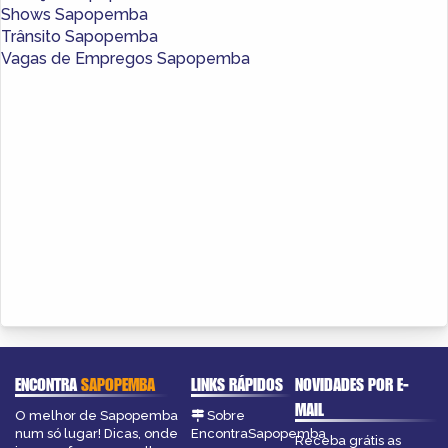
Shows Sapopemba
Trânsito Sapopemba
Vagas de Empregos Sapopemba
ENCONTRA
SAPOPEMBA
LINKS RÁPIDOS
NOVIDADES POR E-
MAIL
O melhor de Sapopemba
Sobre
num só lugar! Dicas, onde
EncontraSapopemba
Receba grátis as