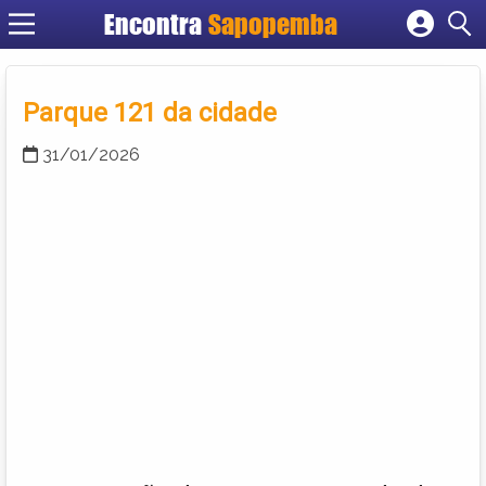
Encontra
Sapopemba
Cadastrar empresa
Fazer login
Parque 121 da cidade
Criar conta
31/01/2026