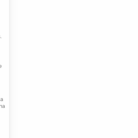
.
e
ca
 na