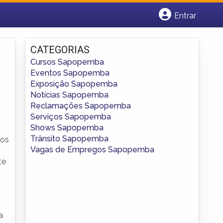
Entrar
Cadastrar empresa
Fazer login
CATEGORIAS
Criar conta
Cursos Sapopemba
Eventos Sapopemba
Exposição Sapopemba
Notícias Sapopemba
Reclamações Sapopemba
Serviços Sapopemba
Shows Sapopemba
Trânsito Sapopemba
tos
Vagas de Empregos Sapopemba
te
a