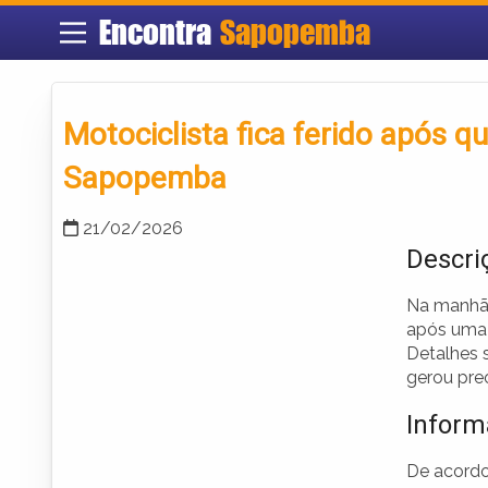
Encontra
Sapopemba
Motociclista fica ferido após 
Sapopemba
21/02/2026
Descri
Na manhã 
após uma 
Detalhes 
gerou pre
Inform
De acord