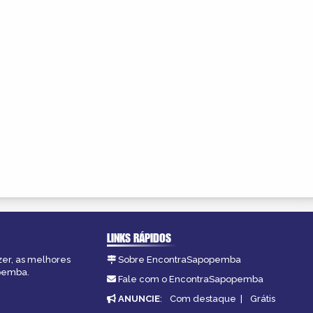
LINKS RÁPIDOS
zer, as melhores
Sobre EncontraSapopemba
opemba.
Fale com o EncontraSapopemba
ANUNCIE
:
Com destaque
|
Grátis