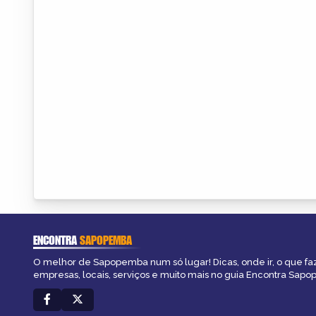
ENCONTRA
SAPOPEMBA
O melhor de Sapopemba num só lugar! Dicas, onde ir, o que fa
empresas, locais, serviços e muito mais no guia Encontra Sap