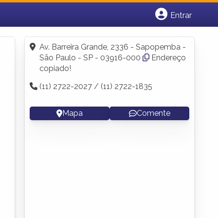
Entrar
Cadastrar empresa
Fazer login
Av. Barreira Grande, 2336 - Sapopemba -
Criar conta
São Paulo - SP - 03916-000
Endereço
copiado!
(11) 2722-2027 / (11) 2722-1835
Mapa
Comente