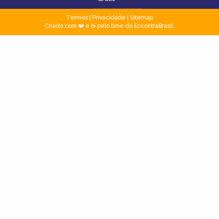
Termos
|
Privacidade
|
Sitemap
Criado com ❤️ e ☕ pelo time do EncontraBrasil