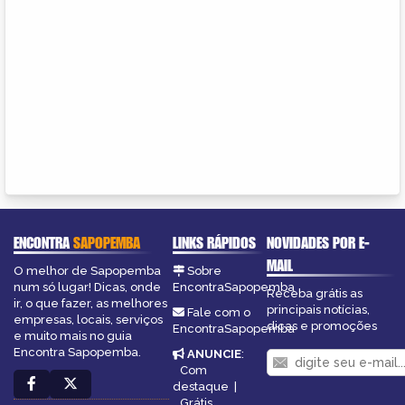
ENCONTRA
SAPOPEMBA
LINKS RÁPIDOS
NOVIDADES POR E-
MAIL
O melhor de Sapopemba
Sobre
num só lugar! Dicas, onde
EncontraSapopemba
Receba grátis as
ir, o que fazer, as melhores
principais notícias,
Fale com o
empresas, locais, serviços
dicas e promoções
EncontraSapopemba
e muito mais no guia
Encontra Sapopemba.
ANUNCIE
:
Com
destaque
|
Grátis