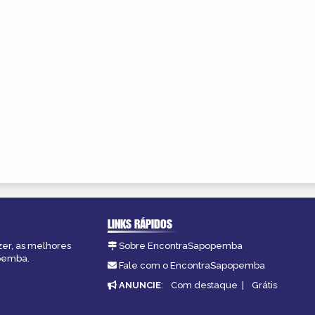
LINKS RÁPIDOS
zer, as melhores
Sobre EncontraSapopemba
opemba.
Fale com o EncontraSapopemba
ANUNCIE
:
Com destaque
|
Grátis