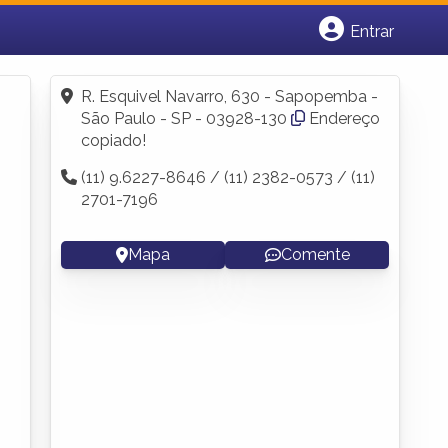
Entrar
Cadastrar empresa
Fazer login
R. Esquivel Navarro, 630 - Sapopemba -
Criar conta
São Paulo - SP - 03928-130
Endereço
copiado!
(11) 9.6227-8646 / (11) 2382-0573 / (11)
2701-7196
Mapa
Comente