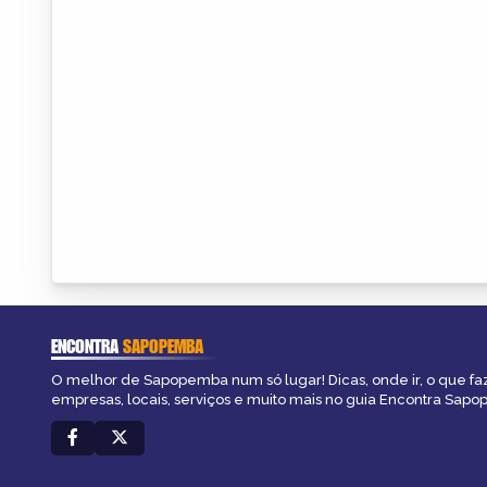
ENCONTRA
SAPOPEMBA
O melhor de Sapopemba num só lugar! Dicas, onde ir, o que fa
empresas, locais, serviços e muito mais no guia Encontra Sap