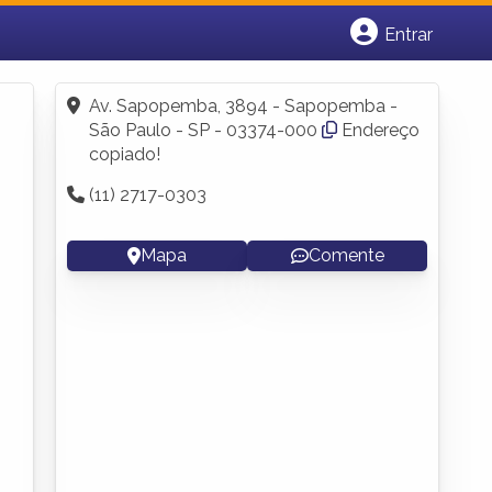
Entrar
Cadastrar empresa
Fazer login
Av. Sapopemba, 3894 - Sapopemba -
Criar conta
São Paulo - SP - 03374-000
Endereço
copiado!
(11) 2717-0303
Mapa
Comente