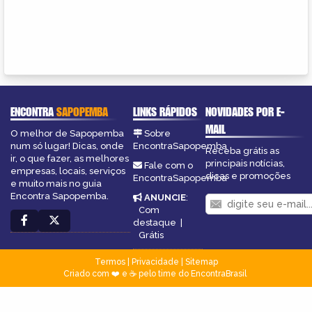
ENCONTRA
SAPOPEMBA
LINKS RÁPIDOS
NOVIDADES POR E-
MAIL
O melhor de Sapopemba
Sobre
num só lugar! Dicas, onde
EncontraSapopemba
Receba grátis as
ir, o que fazer, as melhores
principais notícias,
Fale com o
empresas, locais, serviços
dicas e promoções
EncontraSapopemba
e muito mais no guia
Encontra Sapopemba.
ANUNCIE
:
Com
destaque
|
Grátis
Termos
|
Privacidade
|
Sitemap
Criado com ❤️ e ☕ pelo time do EncontraBrasil