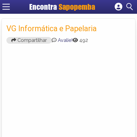
Encontra
Sapopemba
Cadastrar empresa
Fazer login
VG Informática e Papelaria
Criar conta
Compartilhar
Avalie!
492