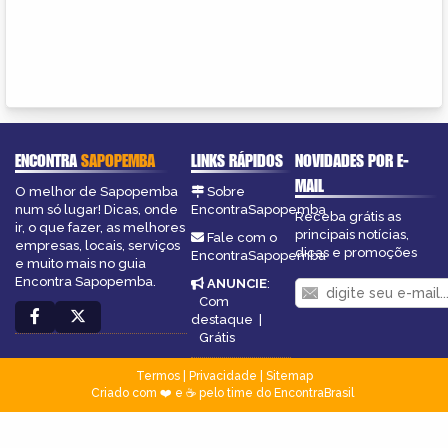
ENCONTRA
SAPOPEMBA
LINKS RÁPIDOS
NOVIDADES POR E-
MAIL
O melhor de Sapopemba
Sobre
num só lugar! Dicas, onde
EncontraSapopemba
Receba grátis as
ir, o que fazer, as melhores
principais notícias,
Fale com o
empresas, locais, serviços
dicas e promoções
EncontraSapopemba
e muito mais no guia
Encontra Sapopemba.
ANUNCIE
:
Com
destaque
|
Grátis
Termos
|
Privacidade
|
Sitemap
Criado com ❤️ e ☕ pelo time do EncontraBrasil