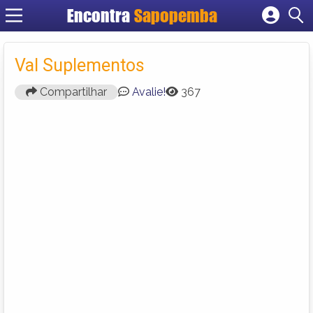
Encontra
Sapopemba
Cadastrar empresa
Fazer login
Val Suplementos
Criar conta
Compartilhar
Avalie!
367