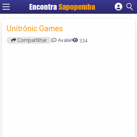
Encontra
Sapopemba
Cadastrar empresa
Fazer login
Unitrônic Games
Criar conta
Compartilhar
Avalie!
334