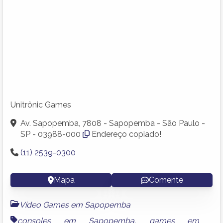
Unitrônic Games
Av. Sapopemba, 7808 - Sapopemba - São Paulo -
SP - 03988-000
Endereço copiado!
(11) 2539-0300
Mapa
Comente
Vídeo Games em Sapopemba
consoles em Sapopemba
,
games em