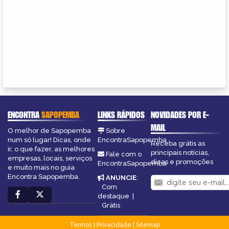
ENCONTRA
SAPOPEMBA
LINKS RÁPIDOS
NOVIDADES POR E-
MAIL
O melhor de Sapopemba
Sobre
num só lugar! Dicas, onde
EncontraSapopemba
Receba grátis as
ir, o que fazer, as melhores
principais notícias,
Fale com o
empresas, locais, serviços
dicas e promoções
EncontraSapopemba
e muito mais no guia
Encontra Sapopemba.
ANUNCIE
:
Com
destaque
|
Grátis
Termos
|
Privacidade
|
Sitemap