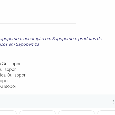
Sapopemba
,
decoração em Sapopemba
,
produtos de
micos em Sapopemba
a Ou Isopor
u Isopor
ica Ou Isopor
sopor
Ou Isopor