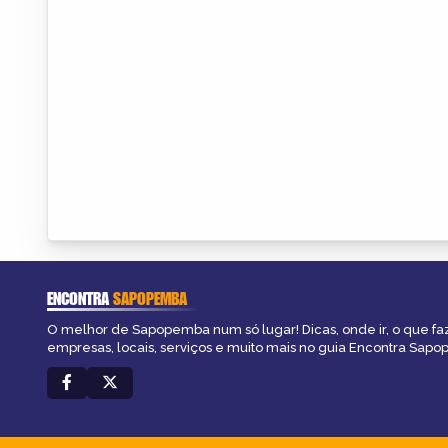
ENCONTRA
SAPOPEMBA
O melhor de Sapopemba num só lugar! Dicas, onde ir, o que fa
empresas, locais, serviços e muito mais no guia Encontra Sap