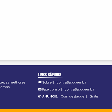
LINKS RÁPIDOS
zer, as melhores
Sobre EncontraSapopemba
opemba.
Fale com o EncontraSapopemba
ANUNCIE
:
Com destaque
|
Grátis