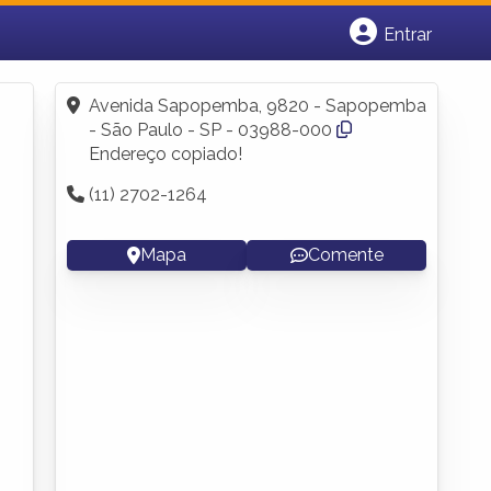
Entrar
Cadastrar empresa
Fazer login
Avenida Sapopemba, 9820 - Sapopemba
Criar conta
- São Paulo - SP - 03988-000
Endereço copiado!
(11) 2702-1264
Mapa
Comente