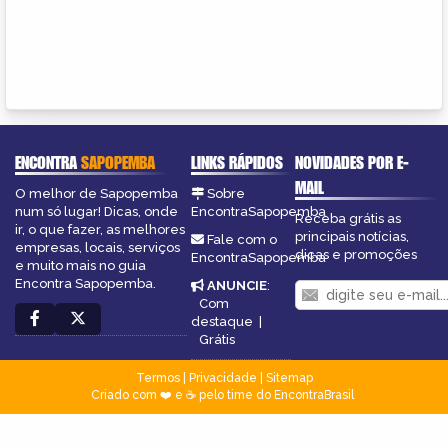
ENCONTRA
SAPOPEMBA
LINKS RÁPIDOS
NOVIDADES POR E-
MAIL
O melhor de Sapopemba
Sobre
num só lugar! Dicas, onde
EncontraSapopemba
Receba grátis as
ir, o que fazer, as melhores
principais notícias,
Fale com o
empresas, locais, serviços
dicas e promoções
EncontraSapopemba
e muito mais no guia
Encontra Sapopemba.
ANUNCIE
:
Com
destaque
|
Grátis
Termos
|
Privacidade
|
Sitemap
Criado com ❤️ e ☕ pelo time do EncontraBrasil