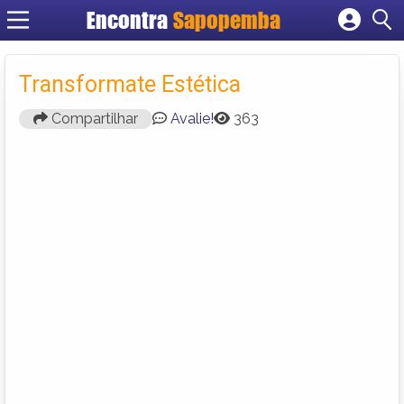
Encontra
Sapopemba
Cadastrar empresa
Fazer login
Transformate Estética
Criar conta
Compartilhar
Avalie!
363