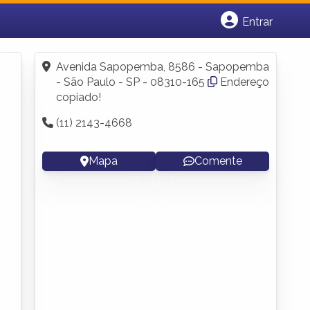
Entrar
Cadastrar empresa
Fazer login
Avenida Sapopemba, 8586 - Sapopemba
Criar conta
- São Paulo - SP - 08310-165
Endereço
copiado!
(11) 2143-4668
Mapa
Comente