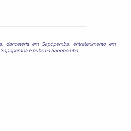
a
,
danceteria em Sapopemba
,
entretenimento em
m Sapopemba
e
pubs na Sapopemba