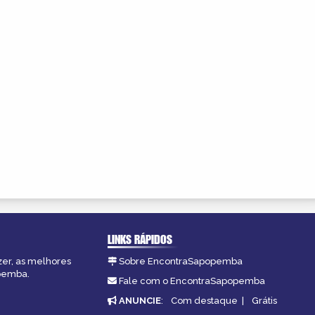
LINKS RÁPIDOS
zer, as melhores
Sobre EncontraSapopemba
opemba.
Fale com o EncontraSapopemba
ANUNCIE
:
Com destaque
|
Grátis