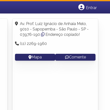
Entrar
Cadastrar empresa
Fazer login
Av. Prof. Luiz Ignácio de Anhaia Melo,
Criar conta
9010 - Sapopemba - São Paulo - SP -
03976-190
Endereço copiado!
(11) 2269-1960
Mapa
Comente