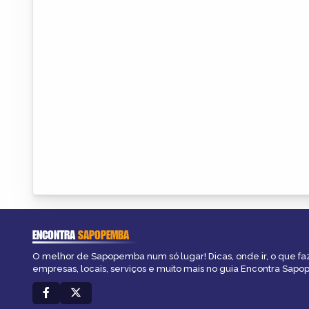
ENCONTRA
SAPOPEMBA
O melhor de Sapopemba num só lugar! Dicas, onde ir, o que fa
empresas, locais, serviços e muito mais no guia Encontra Sap