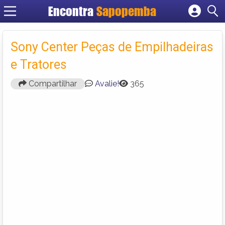
Encontra
Sapopemba
Cadastrar empresa
Fazer login
Sony Center Peças de Empilhadeiras
Criar conta
e Tratores
Compartilhar
Avalie!
365