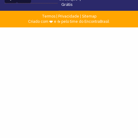
Grátis
Termos
|
Privacidade
|
Sitemap
Criado com ❤️ e ☕ pelo time do EncontraBrasil