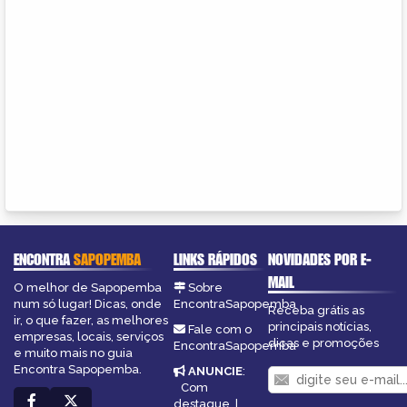
ENCONTRA
SAPOPEMBA
LINKS RÁPIDOS
NOVIDADES POR E-
MAIL
O melhor de Sapopemba
Sobre
num só lugar! Dicas, onde
EncontraSapopemba
Receba grátis as
ir, o que fazer, as melhores
principais notícias,
Fale com o
empresas, locais, serviços
dicas e promoções
EncontraSapopemba
e muito mais no guia
Encontra Sapopemba.
ANUNCIE
:
Com
destaque
|