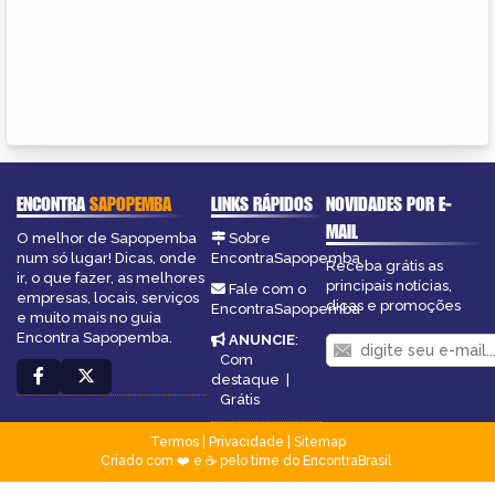
ENCONTRA
SAPOPEMBA
LINKS RÁPIDOS
NOVIDADES POR E-
MAIL
O melhor de Sapopemba
Sobre
num só lugar! Dicas, onde
EncontraSapopemba
Receba grátis as
ir, o que fazer, as melhores
principais notícias,
Fale com o
empresas, locais, serviços
dicas e promoções
EncontraSapopemba
e muito mais no guia
Encontra Sapopemba.
ANUNCIE
:
Com
destaque
|
Grátis
Termos
|
Privacidade
|
Sitemap
Criado com ❤️ e ☕ pelo time do EncontraBrasil