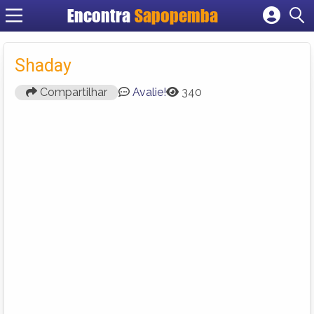
Encontra
Sapopemba
Cadastrar empresa
Fazer login
Shaday
Criar conta
Compartilhar
Avalie!
340