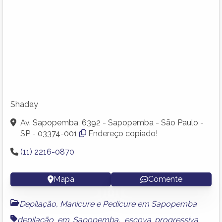
Shaday
Av. Sapopemba, 6392 - Sapopemba - São Paulo -
SP - 03374-001
Endereço copiado!
(11) 2216-0870
Mapa
Comente
Depilação, Manicure e Pedicure em Sapopemba
depilação em Sapopemba
,
escova progressiva